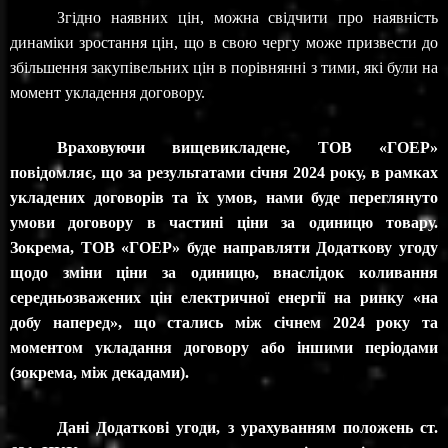
Зг
і
дно наявних ц
ін, можна свідчити про наявність
динаміки зростання цін, що в свою чергу може призвести до
збільшення закупівельних цін в порівнянні з тими, які були на
момент укладення договору.
Враховуючи вищевикладене, ТОВ «ГОЕР»
повідомляє, що за результатами січня 2024 року, в рамках
укладених договорів та їх умов, нами буде переглянуто
умови договору в частині ціни за одиницю товару.
Зокрема, ТОВ «ГОЕР» буде направляти Додаткову угоду
щодо зміни ціни за одиницю, внаслідок коливання
середньозважених цін електричної енергії на ринку «на
добу наперед», що стались між січнем 2024 року та
моментом укладання договору або іншими періодами
(зокрема, між декадами).
Дані Додаткові угоди, з урахуванням положень ст.