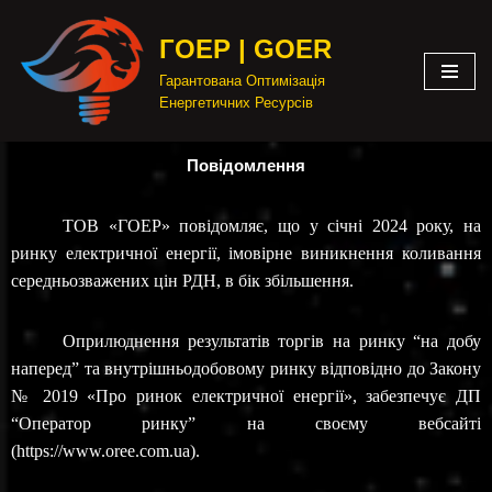
ГОЕР | GOER
Перейти
Гарантована Оптимізація
до
Енергетичних Ресурсів
вмісту
Повідомлення
ТОВ «ГОЕР» повідомляє, що у січні 2024 року, на
ринку електричної енергії, імовірне виникнення коливання
середньозважених цін РДН, в бік збільшення.
Оприлюднення результатів торгів на ринку “на добу
наперед” та внутрішньодобовому ринку відповідно до Закону
№ 2019
«Про ринок електричної енергії»,
забезпечує ДП
“Оператор ринку” на своєму вебсайті
(https://www.oree.com.ua).