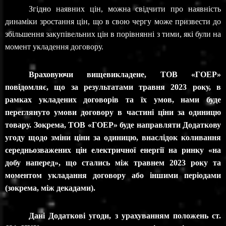
Зг
і
дно наявних ц
ін, можна свідчити про наявність
динаміки зростання цін, що в свою чергу може призвести до
збільшення закупівельних цін в порівнянні з тими, які були на
момент укладення договору.
Враховуючи вищевикладене, ТОВ «ГОЕР»
повідомляє, що за результатами травня 202
3
року, в
рамках укладених договорів та їх умов, нами буде
переглянуто умови договору в частині ціни за одиницю
товару. Зокрема, ТОВ «ГОЕР» буде направляти Додаткову
угоду щодо зміни ціни за одиницю, внаслідок коливання
середньозважених цін електричної енергії на ринку «на
добу наперед», що стались між травнем 2023 року та
моментом укладання договору або іншими періодами
(зокрема, між декадами).
Дані Додаткові угоди, з урахуванням положень ст.