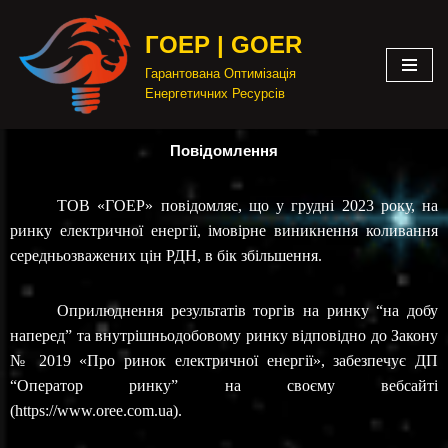
ГОЕР | GOER
Перейти
Гарантована Оптимізація
до
Енергетичних Ресурсів
вмісту
Повідомлення
ТОВ «ГОЕР» повідомляє, що у грудні 2023 року, на
ринку електричної енергії, імовірне виникнення коливання
середньозважених цін РДН, в бік збільшення.
Оприлюднення результатів торгів на ринку “на добу
наперед” та внутрішньодобовому ринку відповідно до Закону
№ 2019
«Про ринок електричної енергії»,
забезпечує ДП
“Оператор ринку” на своєму вебсайті
(https://www.oree.com.ua).