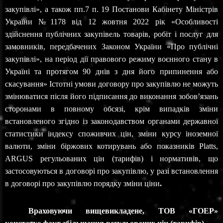
закупівлі», а також пп.7 п. 19 Постанови Кабінету Міністрів
України №1178 від 12 жовтня 2022 рік «Особливості
здійснення публічних закупівель товарів, робіт і послуг для
замовників, передбачених Законом України «Про публічні
закупівлі», на період дії правового режиму воєнного стану в
Україні та протягом 90 днів з дня його припинення або
скасування» Істотні умови договору про закупівлю не можуть
змінюватися після його підписання до виконання зобов’язань
сторонами в повному обсязі, крім випадків зміни
встановленого згідно із законодавством органами державної
статистики індексу споживчих цін, зміни курсу іноземної
валюти, зміни біржових котирувань або показників
Platts
,
ARGUS
регульованих цін (тарифів) і нормативів, що
застосовуються в договорі про закупівлю, у разі встановлення
в договорі про закупівлю порядку зміни ціни
.
Враховуючи вищевикладене, ТОВ «ГОЕР»